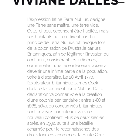
Terra Nullius, Australie, (2010-2012)
L’expression latine Terra Nullius, désigne
une Terre sans maître, une terre vide.
Celle-ci peut cependant être habitée, mais
ses habitants ne la cultivent pas. Le
principe de Terra Nullius fut invoqué lors
de la colonisation de l’Australie par les
Britanniques, afin de légitimer l’invasion du
continent, considérant les indigènes,
comme étant une race inférieure vouée à
devenir une infime partie de la population,
voire à disparaître. Le 28 Avril 1770,
l’explorateur britannique James Cook
déclare le continent Terra Nullius. Cette
déclaration va donner voie à la création
d’une colonie pénitentiaire : entre 1788 et
1868, 165.000 condamnés britanniques
sont envoyés par bateaux vers ce
nouveau continent. Plus de deux siècles
après, en 1992, suite à une bataille
acharnée pour la reconnaissance des
droits fonciers aborgènes, la Haute Cour