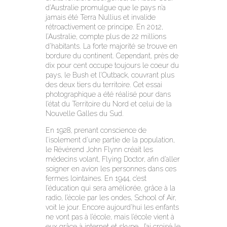
d’Australie promulgue que le pays n’a
jamais été Terra Nullius et invalide
rétroactivement ce principe. En 2012,
l’Australie, compte plus de 22 millions
d’habitants. La forte majorité se trouve en
bordure du continent. Cependant, près de
dix pour cent occupe toujours le coeur du
pays, le Bush et l’Outback, couvrant plus
des deux tiers du territoire. Cet essai
photographique a été réalisé pour dans
l’état du Territoire du Nord et celui de la
Nouvelle Galles du Sud.
En 1928, prenant conscience de
l’isolement d’une partie de la population,
le Révérend John Flynn créait les
médecins volant, Flying Doctor, afin d’aller
soigner en avion les personnes dans ces
fermes lointaines. En 1944, c’est
l’éducation qui sera améliorée, grâce à la
radio, l’école par les ondes, School of Air,
voit le jour. Encore aujourd’hui les enfants
ne vont pas à l’école, mais l’école vient à
eux grâce à internet et skype. J’ai croisé le